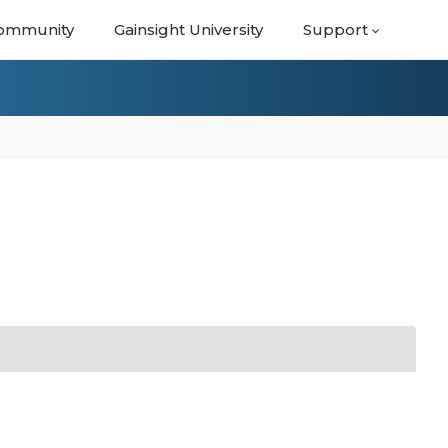
ommunity
Gainsight University
Support