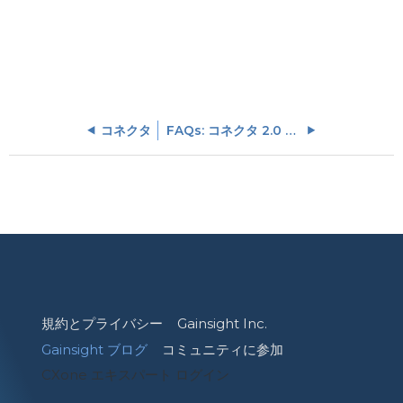
コネクタ
FAQs: コネクタ 2.0 Horizo​​nエクスペリエンスのアップグレード
規約とプライバシー
Gainsight Inc.
Gainsight ブログ
コミュニティに参加
CXone エキスパート ログイン