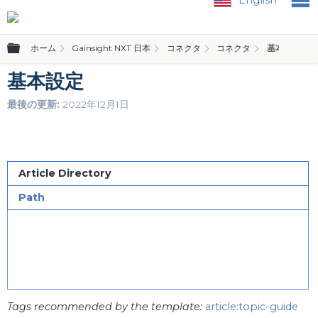
グローバル階層を展開/折りたたむ
ホーム
Gainsight NXT 日本
コネクタ
コネクタ
基本設定
基本設定
最後の更新
2022年12月1日
Article Directory
Path
Tags recommended by the template:
article:topic-guide