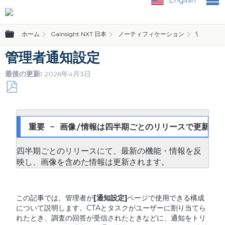
グローバル階層を展開/折りたたむ
ホーム
Gainsight NXT 日本
ノーティフィケーション
管理者ガ
管理者通知設定
最後の更新
2026年4月3日
PDF
と
し
重要 - 画像/情報は四半期ごとのリリースで更新され
て
保
四半期ごとのリリースにて、最新の機能・情報を反
存
映し、画像を含めた情報は更新されます。
この記事では、管理者が
[
通知設定
]
ページで使用できる構成
について説明します。CTAとタスクがユーザーに割り当てら
れたとき、調査の回答が受信されたときなどに、通知をトリ