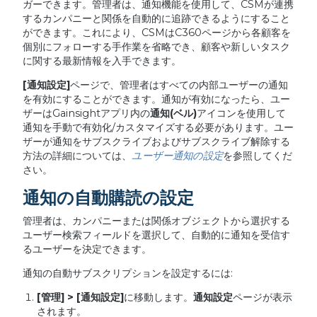
ガーできます。管理者は、通知機能を使用して、CSMが連携
するカンパニーと関係を自動的に追跡できるようにすること
ができます。これにより、CSMはC360ページから各顧客を
個別にフォローする手作業を省略でき、顧客や新しいタスク
に関する最新情報を入手できます。
[
通知設定
]
ページで、管理者はすべての内部ユーザーの通知
を有効にすることができます。通知が有効になったら、ユー
ザーはGainsightアプリ内の
通知
(
ベル
)
アイコンを使用して
通知を手動で有効化/カスタマイズする必要があります。ユー
ザーが通知をサブスクライブおよびサブスクライブ解除する
方法の詳細については、
ユーザー通知の設定
を参照してくだ
さい。
通知の自動購読の設定
管理者は、カンパニーまたは関係オブジェクトから選択する
ユーザー検索フィールドを選択して、自動的に通知を受信す
るユーザーを決定できます。
通知の自動サブスクリプションを設定するには:
[
管理
] > [
通知設定
]
に移動します。
通知設定
ページが表示
されます。