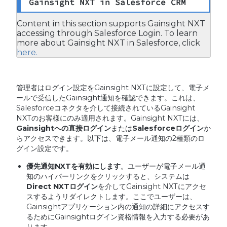
Gainsight NXT in Salesforce CRM
Content in this section supports Gainsight NXT
accessing through Salesforce Login. To learn
more about Gainsight NXT in Salesforce, click
here.
管理者はログイン設定をGainsight NXTに設定して、電子メ
ールで受信したGainsight通知を確認できます。これは、
Salesforceコネクタを介して接続されているGainsight
NXTのお客様にのみ適用されます。Gainsight NXTには、
Gainsight
への直接ログイン
または
Salesforce
ログイン
か
らアクセスできます。以下は、電子メール通知の2種類のロ
グイン設定です。
優先通知
NXT
を有効にします
。ユーザーが電子メール通
知のハイパーリンクをクリックすると、システムは
Direct NXT
ログイン
を介してGainsight NXTにアクセ
スするようリダイレクトします。ここでユーザーは、
Gainsightアプリケーション内の通知の詳細にアクセスす
るためにGainsightログイン資格情報を入力する必要があ
ります。