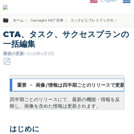
グローバル階層を展開/折りたたむ
ホーム
Gainsight NXT 日本
コックピとプレイブックの
コック
CTA、タスク、サクセスプランの
一括編集
最後の更新
2026年4月3日
PDF
と
し
重要 - 画像/情報は四半期ごとのリリースで更新され
て
保
四半期ごとのリリースにて、最新の機能・情報を反
存
映し、画像を含めた情報は更新されます。
はじめに