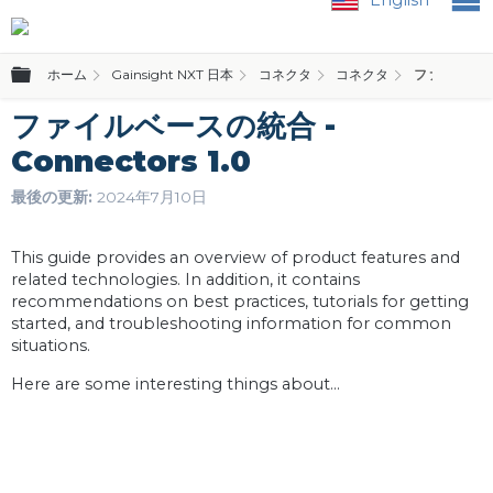
グローバル階層を展開/折りたたむ
ホーム
Gainsight NXT 日本
コネクタ
コネクタ
ファイルベースの
ファイルベースの統合 -
Connectors 1.0
最後の更新
2024年7月10日
This guide provides an overview of product features and
related technologies. In addition, it contains
recommendations on best practices, tutorials for getting
started, and troubleshooting information for common
situations.
Here are some interesting things about...