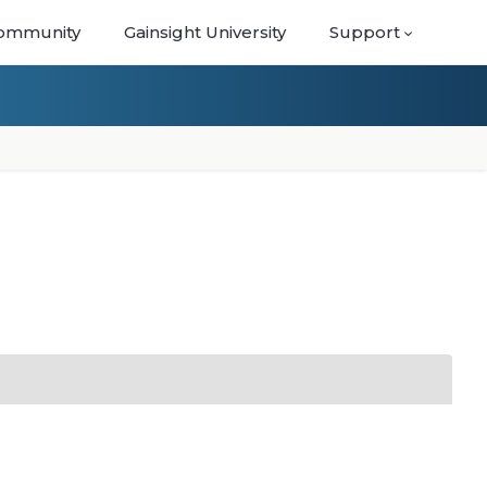
ommunity
Gainsight University
Support