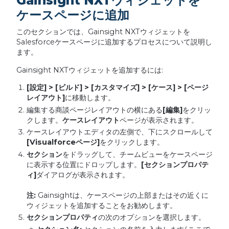
Gainsight NXTウィジェットを
ケースページに追加
このセクションでは、Gainsight NXTウィジェットを
Salesforceケースページに追加するプロセスについて説明し
ます。
Gainsight NXTウィジェットを追加するには:
[
設定
] > [
ビルド
] > [
カスタマイズ
] > [
ケース
] > [
ページ
レイアウト
]
に移動します。
編集する商談ページレイアウトの横にある
[
編集
]
をクリッ
クします。
ケースレイアウト
ページが表示されます。
ケースレイアウトエディタの左側で、下にスクロールして
[Visualforce
ページ
]
をクリックします。
セクション
をドラッグして、チームビューをケースページ
に表示する位置にドロップします。
[
セクションプロパテ
ィ
]
ダイアログが表示されます。
注
:
Gainsightは、ケースページの上部またはその近くに
ウィジェットを追加することをお勧めします。
セクションプロパティ
の次のオプションを選択します。