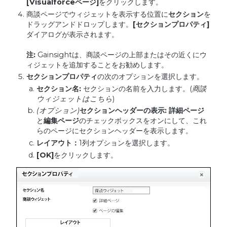
[Visualforce
ページ
]
をクリックします。
商談ページでウィジェットを表示する位置に
セクション
を
ドラッグアンドドロップします。
[
セクションプロパティ
]
ダイアログが表示されます。
注
:
Gainsightは、商談ページの上部またはその近くにウ
ィジェットを追加することをお勧めします。
セクションプロパティ
の次のオプションを選択します。
セクション名
:
セクションの名前を入力します。(
商談
ウィジェットはこちら
)
(
オプション
)
セクションヘッダーの表示
:
詳細ページ
と
編集ページ
のチェックボックスをオンにして、これ
らのページにセクションヘッダーを表示します。
レイアウト：
1列オプションを選択します。
[OK]
をクリックします。