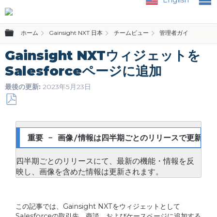
グローバル階層を展開/折りたたむ
ホーム
Gainsight NXT 日本
チームビュー
管理者ガイド
Gainsight NXTウィジェットを
Salesforceページに追加
最後の更新
2023年5月23日
PDF
と
し
重要 - 画像/情報は四半期ごとのリリースで更新され
て
保
四半期ごとのリリースにて、最新の機能・情報を反
存
映し、画像を含めた情報は更新されます。
この記事では、Gainsight NXTをウィジェットとして
Salesforceの取引先、商談、およびケースページに追加する