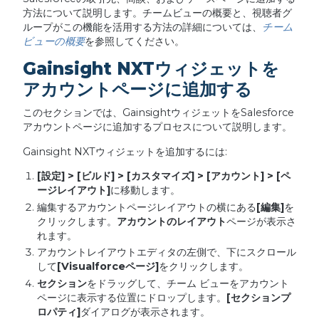
方法について説明します。チームビューの概要と、視聴者グ
ループがこの機能を活用する方法の詳細については、
チーム
ビューの概要
を参照してください。
Gainsight NXTウィジェットを
アカウントページに追加する
このセクションでは、GainsightウィジェットをSalesforce
アカウントページに追加するプロセスについて説明します。
Gainsight NXTウィジェットを追加するには:
[
設定
] > [
ビルド
] > [
カスタマイズ
] > [
アカウント
] > [
ペ
ージレイアウト
]
に移動します。
編集するアカウントページレイアウトの横にある
[
編集
]
を
クリックします。
アカウントのレイアウト
ページが表示さ
れます。
アカウントレイアウトエディタの左側で、下にスクロール
して
[Visualforce
ページ
]
をクリックします。
セクション
をドラッグして、チーム ビューをアカウント
ページに表示する位置にドロップします。
[
セクションプ
ロパティ
]
ダイアログが表示されます。