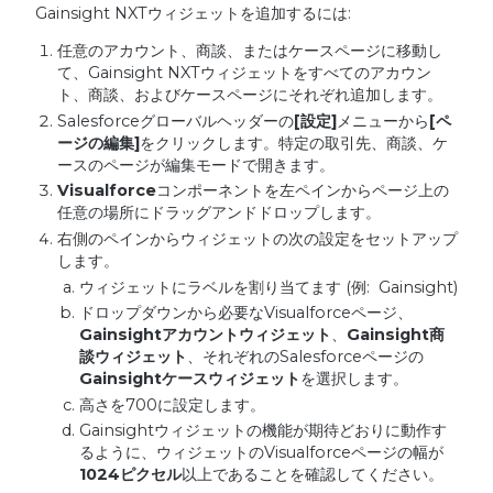
Gainsight NXTウィジェットを追加するには:
任意のアカウント、商談、またはケースページに移動し
て、Gainsight NXTウィジェットをすべてのアカウン
ト、商談、およびケースページにそれぞれ追加します。
Salesforceグローバルヘッダーの
[
設定
]
メニューから
[
ペ
ージの編集
]
をクリックします。特定の取引先、商談、ケ
ースのページが編集モードで開きます。
Visualforce
コンポーネントを左ペインからページ上の
任意の場所にドラッグアンドドロップします。
右側のペインからウィジェットの次の設定をセットアップ
します。
ウィジェットにラベルを割り当てます (例: Gainsight)
ドロップダウンから必要なVisualforceページ、
Gainsight
アカウントウィジェット
、
Gainsight
商
談ウィジェット
、それぞれのSalesforceページの
Gainsight
ケースウィジェット
を選択します。
高さを700に設定します。
Gainsightウィジェットの機能が期待どおりに動作す
るように、ウィジェットのVisualforceページの幅が
1024
ピクセル
以上であることを確認してください。