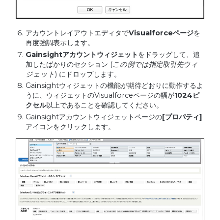
アカウントレイアウトエディタで
Visualforce
ページ
を
再度強調表示します。
Gainsight
アカウントウィジェット
をドラッグして、追
加したばかりのセクション (
この例では指定取引先ウィ
ジェット
) にドロップします。
Gainsightウィジェットの機能が期待どおりに動作するよ
うに、ウィジェットのVisualforceページの幅が
1024
ピ
クセル
以上であることを確認してください。
Gainsightアカウントウィジェットページの
[
プロパティ
]
アイコンをクリックします。