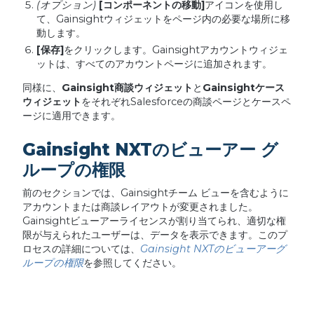
(
オプション
)
[
コンポーネントの移動
]
アイコンを使用し
て、Gainsightウィジェットをページ内の必要な場所に移
動します。
[
保存
]
をクリックします。Gainsightアカウントウィジェ
ットは、すべてのアカウントページに追加されます。
同様に、
Gainsight
商談ウィジェット
と
Gainsight
ケース
ウィジェット
をそれぞれSalesforceの商談ページとケースペ
ージに適用できます。
Gainsight NXTのビューアー グ
ループの権限
前のセクションでは、Gainsightチーム ビューを含むように
アカウントまたは商談レイアウトが変更されました。
Gainsightビューアーライセンスが割り当てられ、適切な権
限が与えられたユーザーは、データを表示できます。このプ
ロセスの詳細については、
Gainsight NXTのビューアーグ
ループの権限
を参照してください。