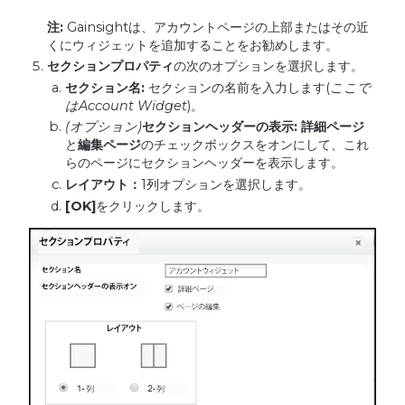
注
:
Gainsightは、アカウントページの上部またはその近
くにウィジェットを追加することをお勧めします。
セクションプロパティ
の次のオプションを選択します。
セクション名
:
セクションの名前を入力します(
ここで
は
Account Widget
)。
(
オプション
)
セクションヘッダーの表示
:
詳細ページ
と
編集ページ
のチェックボックスをオンにして、これ
らのページにセクションヘッダーを表示します。
レイアウト：
1列オプションを選択します。
[OK]
をクリックします。