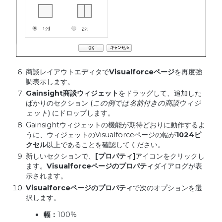
商談レイアウトエディタで
Visualforce
ページ
を再度強
調表示します。
Gainsight
商談ウィジェット
をドラッグして、追加した
ばかりのセクション (
この例では名前付きの商談ウィジ
ェット
) にドロップします。
Gainsightウィジェットの機能が期待どおりに動作するよ
うに、ウィジェットのVisualforceページの幅が
1024
ピ
クセル
以上であることを確認してください。
新しいセクションで、
[
プロパティ
]
アイコンをクリックし
ます。
Visualforce
ページのプロパティ
ダイアログが表
示されます。
Visualforce
ページのプロパティ
で次のオプションを選
択します。
幅：
100%