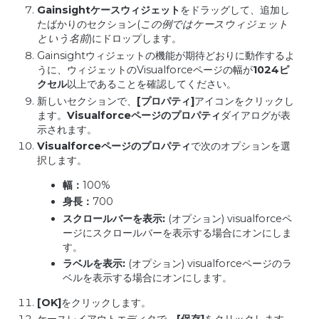
Gainsight
ケースウィジェット
をドラッグして、追加し
たばかりのセクション(
この例ではケースウィジェット
という名前
)にドロップします。
Gainsightウィジェットの機能が期待どおりに動作するよ
うに、ウィジェットのVisualforceページの幅が
1024
ピ
クセル
以上であることを確認してください。
新しいセクションで、
[
プロパティ
]
アイコンをクリックし
ます。
Visualforce
ページのプロパティ
ダイアログが表
示されます。
Visualforce
ページのプロパティ
で次のオプションを選
択します。
幅：
100%
身長：
700
スクロールバーを表示
:
(オプション) visualforceペ
ージにスクロールバーを表示する場合にオンにしま
す。
ラベルを表示
:
(オプション) visualforceページのラ
ベルを表示する場合にオンにします。
[OK]
をクリックします。