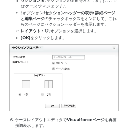
セクション名
:
セクションの名前を入力します
(
ここで
はケースウィジェット
)
。
(
オプション
)
セクションヘッダーの表示
:
詳細ページ
と
編集ページ
のチェックボックスをオンにして、これ
らのページにセクションヘッダーを表示します。
レイアウト：
1列オプションを選択します。
[OK]
をクリックします。
ケースレイアウトエディタで
Visualforce
ページ
を再度
強調表示します。