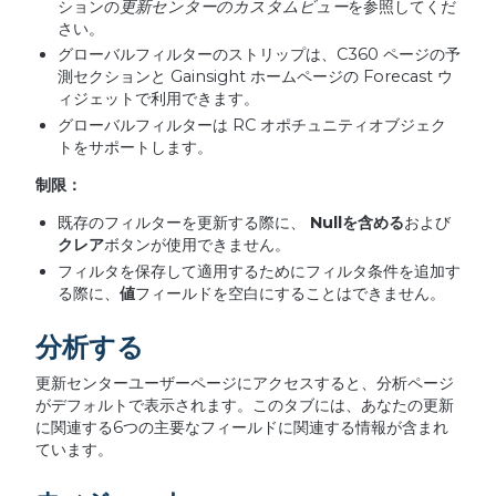
ションの
更新センターのカスタムビュー
を参照してくだ
さい。
グローバルフィルターのストリップは、C360 ページの予
測セクションと Gainsight ホームページの Forecast ウ
ィジェットで利用できます。
グローバルフィルターは RC オポチュニティオブジェク
トをサポートします。
制限：
既存のフィルターを更新する際に、
Null
を含める
および
クレア
ボタンが使用できません。
フィルタを保存して適用するためにフィルタ条件を追加す
る際に、
値
フィールドを空白にすることはできません。
分析する
更新センターユーザーページにアクセスすると、分析ページ
がデフォルトで表示されます。このタブには、あなたの更新
に関連する6つの主要なフィールドに関連する情報が含まれ
ています。