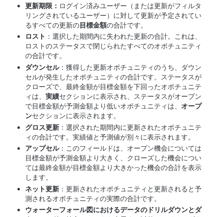
更新期限：
ログイン済みユーザー（または更新がフィルタ
リングされているユーザー）に対して更新が予定されてい
るすべての更新の
目標金額
の合計です。
ロスト
：選択した期間内に失われた更新の合計。これは、
ロストのステータスで閉じられたすべてのオポチュニティ
の合計です。
ダウンセル
：獲得した更新オポチュニティのうち、ダウン
セルが発生したオポチュニティの合計です。ステータスが
クローズで、最終金額が目標金額を下回ったオポチュニテ
ィは、
実績
セクションに表示され、ステータスがオープン
で目標金額が予測金額より低いオポチュニティは、
オープ
ン
セクションに表示されます。
グロス更新
：選択された期間内に更新されたオポチュニテ
ィの合計です。実績値と予測値が別々に表示されます。
アップセル
：このフィールドは、オープン機会については
目標金額が予測金額より大きく、クローズした機会につい
ては最終金額が目標金額より大きかった機会の合計を表示
します。
ネット更新
：更新されたオポチュニティと更新されると予
測されるオポチュニティの実際の合計です。
ウォーターフォール図におけるデータのドリルダウンとダ