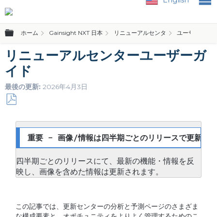
グローバル階層を展開/折りたたむ
ホーム
Gainsight NXT 日本
リニューアルセンタ
ユーザーガイ
リニューアルセンターユーザーガ
イド
最後の更新
2026年4月3日
PDF
と
し
重要 - 画像/情報は四半期ごとのリリースで更新され
て
保
四半期ごとのリリースにて、最新の機能・情報を反
存
映し、画像を含めた情報は更新されます。
この記事では、更新センターの分析と予測ページのさまざま
な構成要素と、オポチュニティをよりよく管理するためのこ