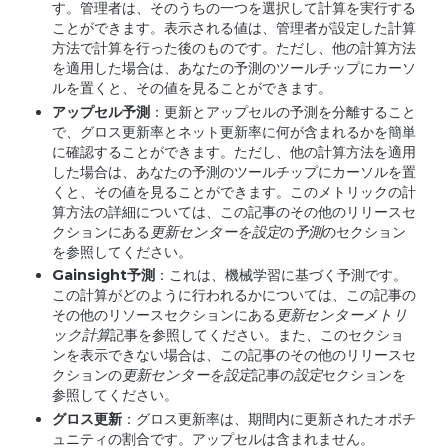
す。管理者は、そのうちの一つを選択して計算を実行する
ことができます。表示される値は、管理者が設定した計算
方法で計算を行った後のものです。ただし、他の計算方法
を適用した場合は、あなたの予測のツールチップにカーソ
ルを置くと、その値を見ることができます。
アップセル予測
：更新とアップセルの予測を分離すること
で、グロス更新率とネット更新率に何が含まれるかを簡単
に確認することができます。ただし、他の計算方法を適用
した場合は、あなたの予測のツールチップにカーソルを置
くと、その値を見ることができます。このメトリックの計
算方法の詳細については、この記事のその他のリリースセ
クションにある
更新センターを設定
の
予測
のセクション
を参照してください。
Gainsight
予測
：これは、機械学習に基づく予測です。
この計算がどのように行われるかについては、この記事の
その他のリソースセクションにある
更新センターメトリ
ック計算
記事を参照してください。また、このセクショ
ンを表示できない場合は、この記事のその他のリリースセ
クションの
更新センターを設定
記事の
設定
セクションを
参照してください。
グロス更新
：グロス更新率は、期間内に更新されたオポチ
ュニティの割合です。アップセルは含まれません。