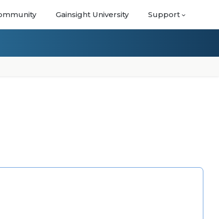
ommunity
Gainsight University
Support