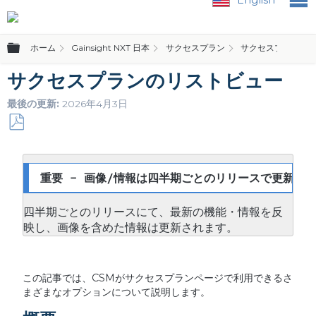
グローバル階層を展開/折りたたむ
ホーム
Gainsight NXT 日本
サクセスプラン
サクセスプラン
サクセスプランのリストビュー
最後の更新
2026年4月3日
PDF
と
し
重要 - 画像/情報は四半期ごとのリリースで更新され
て
保
四半期ごとのリリースにて、最新の機能・情報を反
存
映し、画像を含めた情報は更新されます。
この記事では、CSMがサクセスプランページで利用できるさ
まざまなオプションについて説明します。