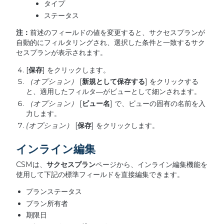
タイプ
ステータス
注：
前述のフィールドの値を変更すると、サクセスプランが
自動的にフィルタリングされ、選択した条件と一致するサク
セスプランが表示されます。
[
保存
] をクリックします。
（オプション）
[
新規として保存する
] をクリックする
と、適用したフィルタ―がビューとして細ンされます。
（オプション）
[
ビュー名
] で、ビューの固有の名前を入
力します。
(
オプション）
[
保存
] をクリックします。
インライン編集
CSMは、
サクセスプラン
ページから、インライン編集機能を
使用して下記の標準フィールドを直接編集できます。
プランステータス
プラン所有者
期限日