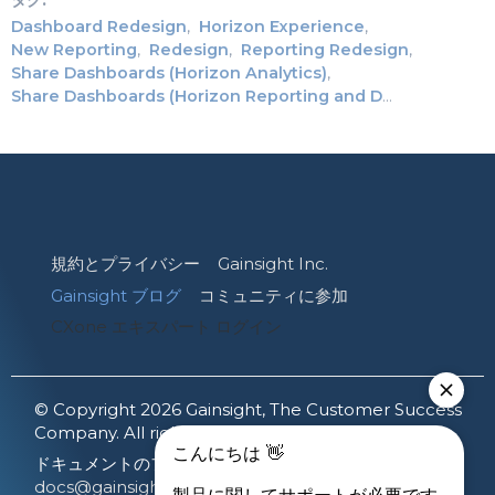
Dashboard Redesign
Horizon Experience
New Reporting
Redesign
Reporting Redesign
Share Dashboards (Horizon Analytics)
Share Dashboards (Horizon Reporting and Dashboards)
規約とプライバシー
Gainsight Inc.
Gainsight ブログ
コミュニティに参加
CXone エキスパート ログイン
© Copyright 2026 Gainsight, The Customer Success
Company. All rights reserved.
ドキュメントのフィードバックを共有する:
docs@gainsight.com