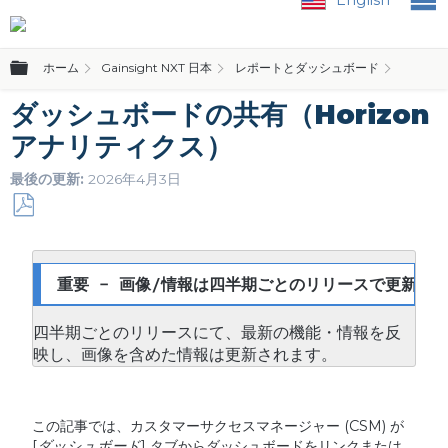
グローバル階層を展開/折りたたむ
ホーム
Gainsight NXT 日本
レポートとダッシュボード
ユーザ
ダッシュボードの共有（Horizon
アナリティクス）
最後の更新
2026年4月3日
PDF
と
し
重要 - 画像/情報は四半期ごとのリリースで更新され
て
保
四半期ごとのリリースにて、最新の機能・情報を反
存
映し、画像を含めた情報は更新されます。
この記事では、カスタマーサクセスマネージャー (CSM) が
[
ダッシュボード
] タブからダッシュボードをリンクまたは