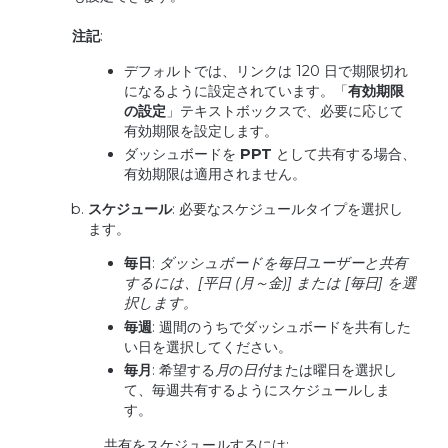
注記
:
デフォルトでは、リンクは 120 日で期限切れ
になるように設定されています。「
有効期限
の設定
」テキストボックスで、必要に応じて
有効期限を設定します。
ダッシュボードを
PPT
として共有する場合、
有効期限は適用されません。
スケジュール
: 必要なスケジュールタイプを選択し
ます。
毎日
:
ダッシュボードを毎日ユーザーと共有
するには、
[
平日
(
月～金
)]
または
[
毎日
]
を選
択します。
毎週
: 週間のうちでダッシュボードを共有した
い日を選択してください。
毎月
: 希望する
月
の
日付
または曜日を選択し
て、毎週共有するようにスケジュールしま
す。
共有をスケジュールするには: