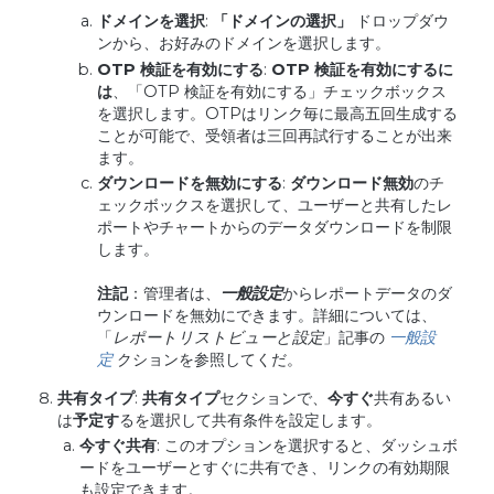
ドメインを選択
:
「ドメインの選択」
ドロップダウ
ンから、お好みのドメインを選択します。
OTP
検証を有効にする
:
OTP
検証を有効にするに
は
、「OTP 検証を有効にする」チェックボックス
を選択します。OTPはリンク毎に最高五回生成する
ことが可能で、受領者は三回再試行することが出来
ます。
ダウンロードを無効にする
:
ダウンロード無効
のチ
ェックボックスを選択して、ユーザーと共有したレ
ポートやチャートからのデータダウンロードを制限
します。
注記
：管理者は、
一般設定
からレポートデータのダ
ウンロードを無効にできます。詳細については、
「
レポートリストビューと設定
」記事の
一般設
定
クションを参照してくだ。
共有タイプ
:
共有タイプ
セクションで、
今すぐ
共有あるい
は
予定す
るを選択して共有条件を設定します。
今すぐ共有
: このオプションを選択すると、ダッシュボ
ードをユーザーとすぐに共有でき、リンクの有効期限
も設定できます。