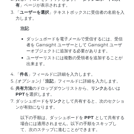
有
」ページが表示されます。
「
ユーザーを選択
」テキストボックスに受信者の名前を入
力します。
注記
:
ダッシュボードを電子メールで受信するには、受信
者を Gainsight ユーザーとして Gainsight ユーザ
ーオブジェクトに追加する必要があります。
ユーザーリストには複数の受領者を追加することが
出来ます。
「
件名
」フィールドに詳細を入力します。
(
オプション
)
「
注記
」フィールドに詳細を入力します。
共有方法
のドロップダウンリストから、
リンク
あるいは
PPT
を選択します。
ダッシュボードを
リンク
として共有すると、次のセクショ
ンが有効になります。
以下の手順は、ダッシュボードを
PPT
として共有する
場合には適用されません。以下の手順をスキップし
て、次のステップに進むことができます。