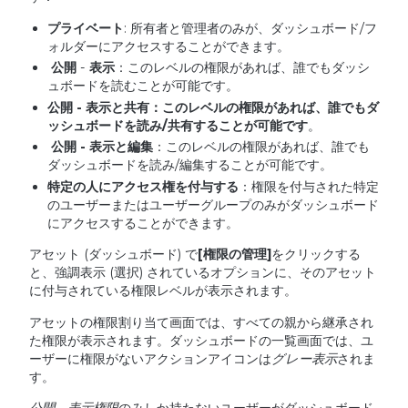
プライベート
: 所有者と管理者のみが、ダッシュボード/フ
ォルダーにアクセスすることができます。
公開
-
表示
：このレベルの権限があれば、誰でもダッシ
ュボードを読むことが可能です。
公開
-
表示と共有：このレベルの権限があれば、誰でもダ
ッシュボードを読み
/
共有することが可能です
。
公開
-
表示と編集
：このレベルの権限があれば、誰でも
ダッシュボードを読み/編集することが可能です。
特定の人にアクセス権を付与する
：権限を付与された特定
のユーザーまたはユーザーグループのみがダッシュボード
にアクセスすることができます。
アセット (ダッシュボード) で
[
権限の管理
]
をクリックする
と、強調表示 (選択) されているオプションに、そのアセット
に付与されている権限レベルが表示されます。
アセットの権限割り当て画面では、すべての親から継承され
た権限が表示されます。ダッシュボードの一覧画面では、ユ
ーザーに権限がないアクションアイコンは
グレー表示
されま
す。