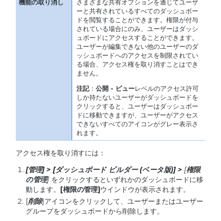
さまざまな共有オプションを通じてユーザ
ーと共有されているすべてのダッシュボー
ドを閲覧することができます。権限が付与
されている場合にのみ、ユーザーはダッシ
ュボードにアクセスすることができます。
ユーザーが編集できない他のユーザーのダ
ッシュボードへのアクセスを制限されてい
る場合、アクセス権を取り消すことはでき
ません。
注記
：
公開
-
ビュー
レベルのアクセス許可
しか持たないユーザーがダッシュボードを
クリックすると、ユーザーはダッシュボー
ドに移動できますが、ユーザーがアクセス
できないすべてのアイコンがグレー表示さ
れます。
アクセス権を取り消すには：
[
管理
] > [
ダッシュボード
ビルダー
(
ベータ版
)] >
[
権限
の管理
]
をクリックするといずれかのダッシュボードに移
動します。
[
権限の管理
]
ウインドウが表示されます。
[
削除
]アイコンをクリックして、ユーザーまたはユーザー
グループをダッシュ​​ボードから削除します。