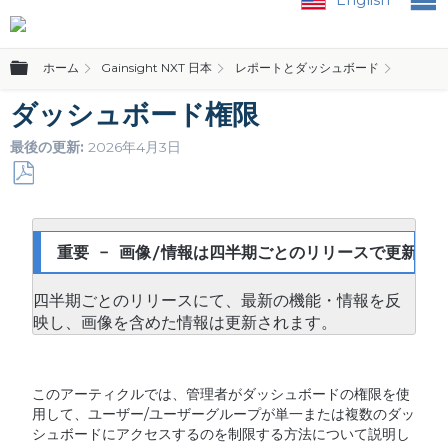
グローバル階層を展開/折りたたむ
ホーム
Gainsight NXT 日本
レポートとダッシュボード
管理ガ
ダッシュボード権限
最後の更新
2026年4月3日
PDF
と
し
重要 - 画像/情報は四半期ごとのリリースで更新され
て
保
四半期ごとのリリースにて、最新の機能・情報を反
存
映し、画像を含めた情報は更新されます。
このアーティクルでは、管理者がダッシュボードの権限を使
用して、ユーザー/ユーザーグループが単一または複数のダッ
シュボードにアクセスするのを制限する方法について説明し