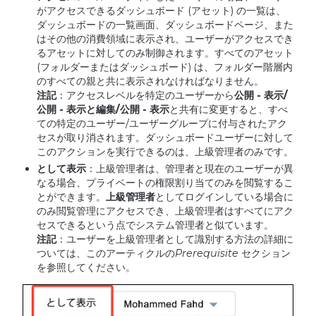
がアクセスできるダッシュボード (アセット) の一覧は、
ダッシュボードの一覧画面、ダッシュボードページ、また
はその他の消費領域に表示され、ユーザーがアクセスでき
るアセットに対してのみ制御されます。すべてのアセット
(フォルダーまたはダッシュボード) は、フォルダー階層内
のすべての親と共に表示されなければなりません。
注記
：アクセスレベルを特定のユーザーから
公開
-
表示
/
公開
-
表示と編集
/
公開
-
表示
と共有に変更すると、すべ
ての特定のユーザー/ユーザーグループに付与されたアク
セスが取り消されます。ダッシュボードユーザーに対して
このアクションを実行できるのは、上級管理者のみです。
として表示
：上級管理者は、管理者と現在のユーザーが異
なる場合、プライベートの権限割り当てのみを閲覧するこ
とができます。
上級管理者
としてログインしている場合に
のみ閲覧管理にアクセスでき、上級管理者はすべてにアク
セスできるという点でシステム管理者と似ています。
注記
：ユーザーを上級管理者として識別する方法の詳細に
ついては、このアーティクルの
Prerequisite
セクション
を参照してください。