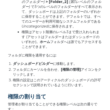
のフォルダー
)
> [Folder_2]
(
第
3
レベルのフォル
ダー
)
で3つのレベルのフォルダーがすべて表示され
て、ダッシュボードは上記のフォルダーのいずれか
に保存することができます。デフォルトでは、すべ
てのユーザーが利用可能なシステムフォルダである
Uncategorized
に保存されます。
権限はアセット階層のレベル3まで受け入れられま
す (アセットはフォルダーまたはダッシュボードの
いずれか)。
ホーム
フォルダへは誰でもアクセスする
ことができます。
フォルダに権限を適用するには:
ダッシュボードビルダー
に移動します。
フォルダにカーソルを合わせ、
[
権限の管理
]
アイコンをク
リックします。
権限の設定はこのアーティクルの
ダッシュボードの許可
セクションで説明されているように行います。
権限の割り当て
管理者が割り当てることができる権限レベルは次の通りで
す：