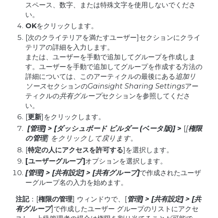
スペース、数字、または特殊文字を使用しないでくださ
い。
OK
をクリックします。
[次のクライテリアを満たすユーザー]セクションにクライ
テリアの詳細を入力します。
または、ユーザーを手動で追加してグループを作成しま
す。ユーザーを手動で追加してグループを作成する方法の
詳細については、このアーティクルの最後にある
追加リ
ソース
セクションの
Gainsight Sharing Settings
アー
ティクルの
共有グループ
セクションを参照してくださ
い。
[
更新
]をクリックします。
[
管理
] > [
ダッシュボード
ビルダー
(
ベータ版
)]
>
[
[
権限
の管理
]
をクリックして戻ります
。
[
特定の人にアクセスを許可する
]を選択します。
[
ユーザーグループ
]
オプションを選択します。
[
管理
] > [
共有設定
] > [
共有グループ
]
で作成されたユーザ
ーグループ名の入力を始めます。
注記
：[
権限の管理
] ウィンドウで、[
管理
] > [
共有設定
] > [
共
有グループ
]で作成したユーザー グループのリストにアクセ