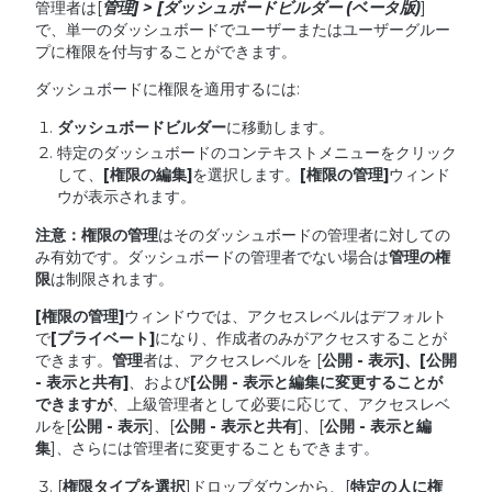
管理者は[
管理
] > [
ダッシュボードビルダー
(
ベータ版
)
]
で、単一のダッシュボードでユーザーまたはユーザーグルー
プに権限を付与することができます。
ダッシュボードに権限を適用するには:
ダッシュボードビルダー
に移動します。
特定のダッシュボードのコンテキストメニューをクリック
して、
[
権限の編集
]
を選択します。
[
権限の管理
]
ウィンド
ウが表示されます。
注意：権限の管理
はそのダッシュボードの管理者に対しての
み有効です。ダッシュボードの管理者でない場合は
管理の権
限
は制限されます。
[
権限の管理
]
ウィンドウでは、アクセスレベルはデフォルト
で
[
プライベート
]
になり、作成者のみがアクセスすることが
できます。
管理
者は、アクセスレベルを [
公開
-
表示
]
、
[
公開
-
表示と共有
]
、および
[
公開
-
表示と編集に変更することが
できますが
、上級管理者として必要に応じて、アクセスレベ
ルを[
公開
-
表示
]、[
公開
-
表示と共有
]、[
公開
-
表示と編
集
]、さらには管理者に変更することもできます。
[
権限タイプを選択
]ドロップダウンから、[
特定の人に権