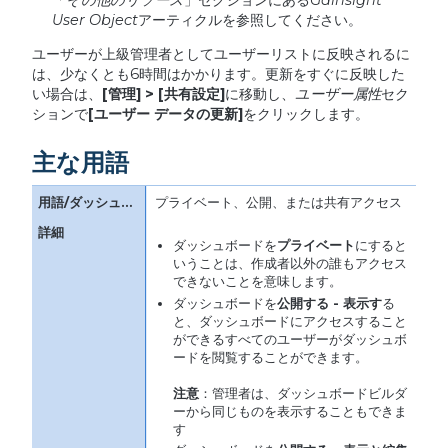
User Object
アーティクルを参照してください。
ユーザーが上級管理者としてユーザーリストに反映されるに
は、少なくとも6時間はかかります。更新をすぐに反映した
い場合は、
[
管理
] > [
共有設定
]
に移動し、
ユーザー属性
セク
ションで
[
ユーザー
データの更新
]
をクリックします。
主な用語
プライベート、公開、または共有アクセス
ダッシュボードを
プライベート
にすると
いうことは、作成者以外の誰もアクセス
できないことを意味します。
ダッシュボードを
公開する
-
表示す
る
と、ダッシュボードにアクセスすること
ができるすべてのユーザーがダッシュボ
ードを閲覧することができます。
注意
：管理者は、ダッシュボードビルダ
ーから同じものを表示することもできま
す