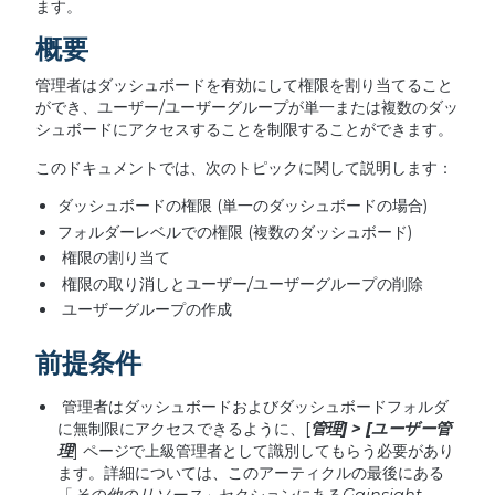
ます。
概要
管理者はダッシュボードを有効にして権限を割り当てること
ができ、ユーザー/ユーザーグループが単一または複数のダッ
シュボードにアクセスすることを制限することができます。
このドキュメントでは、次のトピックに関して説明します：
ダッシュボードの権限 (単一のダッシュボードの場合)
フォルダーレベルでの権限 (複数のダッシュボード)
権限の割り当て
権限の取り消しとユーザー/ユーザーグループの削除
ユーザーグループの作成
前提条件
管理者はダッシュボードおよびダッシュボードフォルダ
に無制限にアクセスできるように、[
管理
] > [
ユーザー管
理
] ページで上級管理者として識別してもらう必要があり
ます。詳細については、このアーティクルの最後にある
「
その他のリソース
」セクションにある
Gainsight