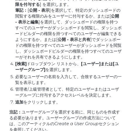
限を付与する
] を選択します。
筆記：
[
公開
-
表示
]を選択して、特定のダッシュボードの
閲覧する権限のみをユーザーに付与するか、または[
公開
-
表示と編集
]を選択して、ダッシュボードの権限を持つ
すべてのユーザーがダッシュボードを閲覧し、ダッシュボ
ードビルダーの権限を持つすべてのユーザーが編集できる
ようにするか、または[
公開
-
表示と共有
]でダッシュボー
ドの権限を持つすべてのユーザーがダッシュボードを閲覧
し、ダッシュボードビルダーの権限を持つすべてのユーザ
ーがそれを共有できるようにします。
[
検索
]
ドロップダウン リストから、
[
ユーザー
]
または
[
ユ
ーザーグループ
]
を選択します。
必要なユーザーの名前を入力して、合致するユーザーの一
覧を表示します。
管理者/上級管理者として、特定のユーザーまたはユーザ
ーグループに付与するアクセスレベルを決定します。
追加
をクリックします。
注記：
ユーザーグループを選択する前に、同じものを作成す
る必要があります。ユーザーグループの作成方法について
は、このアーティクルの
Create a User Group
セクション
を参照してください。