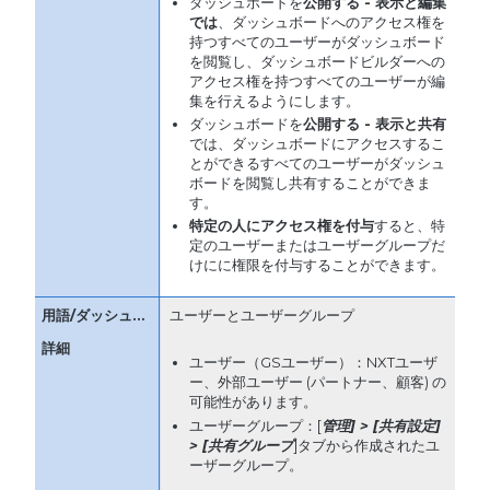
ダッシュボードを
公開する
-
表示と編集
では
、ダッシュボードへのアクセス権を
持つすべてのユーザーがダッシュボード
を閲覧し、ダッシュボードビルダーへの
アクセス権を持つすべてのユーザーが編
集を行えるようにします。
ダッシュボードを
公開する
-
表示と共有
では、ダッシュボードにアクセスするこ
とができるすべてのユーザーがダッシュ
ボードを閲覧し共有することができま
す。
特定の人にアクセス権を付与
すると、特
定のユーザーまたはユーザーグループだ
けにに権限を付与することができます。
ユーザーとユーザーグループ
ユーザー（GSユーザー）：NXTユーザ
ー、外部ユーザー (パートナー、顧客) の
可能性があります。
ユーザーグループ：[
管理
] > [
共有設定
]
> [
共有グループ
]タブから作成されたユ
ーザーグループ。